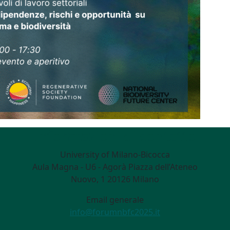
Informazioni di contatto
University of Milano-Bicocca
Aula Magna - U6 - Agorà Piazza dell’Ateneo
Nuovo, 1 20126 Milano
Email generale
info@forumnbfc2025.it