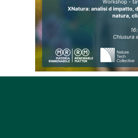
Forum nazionale
della Biodiversità 2025