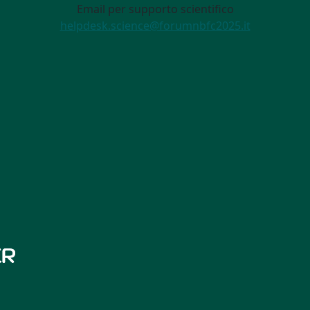
Email per supporto scientifico
helpdesk.science@forumnbfc2025.it